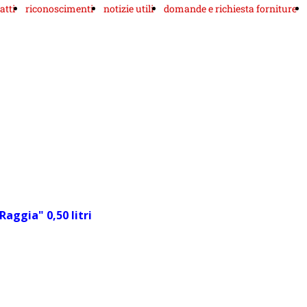
atti
riconoscimenti
notizie utili
domande e richiesta forniture
Raggia" 0,50 litri