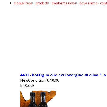
Home Page
prodotti
trasformazione
dove siamo - cont
4483 - bottiglia olio extravergine di oliva "La 
NewCondition
€
10.00
In Stock